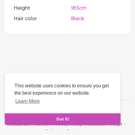
Height
183cm
Hair color
Black
This website uses cookies to ensure you get
the best experience on our website.
Learn More
Language
Got It!
About Us
-
Terms
-
Privacy Policy
-
Contact
-
FAQs
-
Refund
-
Developers