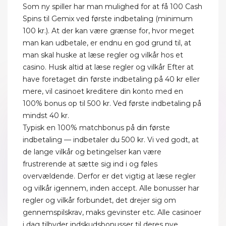
Som ny spiller har man mulighed for at få 100 Cash
Spins til Gemix ved første indbetaling (minimum
100 kr.). At der kan være grænse for, hvor meget
man kan udbetale, er endnu en god grund til, at
man skal huske at læse regler og vilkår hos et
casino. Husk altid at læse regler og vilkår Efter at
have foretaget din første indbetaling på 40 kr eller
mere, vil casinoet kreditere din konto med en
100% bonus op til 500 kr. Ved første indbetaling på
mindst 40 kr.
Typisk en 100% matchbonus på din første
indbetaling — indbetaler du 500 kr. Vi ved godt, at
de lange vilkår og betingelser kan være
frustrerende at sætte sig ind i og føles
overvældende. Derfor er det vigtig at læse regler
og vilkår igennem, inden accept. Alle bonusser har
regler og vilkår forbundet, det drejer sig om
gennemspilskrav, maks gevinster etc. Alle casinoer
i dag tilbyder indskudsbonusser til deres nye