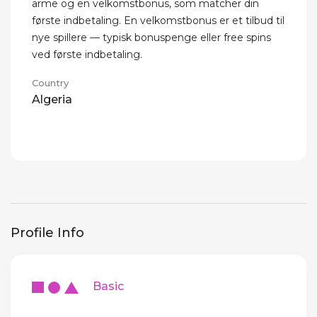
arme og en velkomstbonus, som matcher din
første indbetaling. En velkomstbonus er et tilbud til
nye spillere — typisk bonuspenge eller free spins
ved første indbetaling.
Country
Algeria
Profile Info
Basic