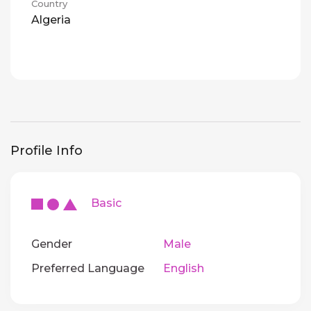
Country
Algeria
Profile Info
Basic
Gender
Male
Preferred Language
English