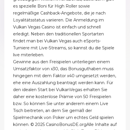
es spezielle Boni für High Roller sowie
regelmäßige Cashback-Angebote, die je nach
Loyalitätsstatus variieren. Die Anmeldung im
Vulkan Vegas Casino ist einfach und schnell
erledigt. Neben den traditionellen Sportarten
findet man bei Vulkan Vegas auch eSports-
Turniere mit Live-Streams, so kannst du die Spiele
live miterleben.
Gewinne aus den Freispielen unterliegen einem
Umsatzfaktor von x30, das Bonusguthaben muss
hingegen mit dem Faktor x40 umgesetzt werden,
ehe eine Auszahlung beantragt werden kann. Für
den idealen Start bei VulkanVegas erhalten Sie
daher eine kostenlose Prämie von 50 Freispielen
bzw. So können Sie unter anderem einem Live
Tisch beitreten, an dem Sie gemäß der
Spielmechanik von Poker um echtes Geld spielen
können. © 2025 CasinoBonusDE.orgAlle Inhalte auf