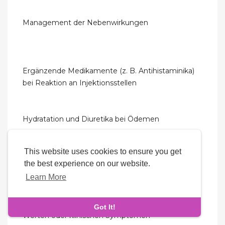
Management der Nebenwirkungen
Ergänzende Medikamente (z. B. Antihistaminika)
bei Reaktion an Injektionsstellen
Hydratation und Diuretika bei Ödemen
This website uses cookies to ensure you get
Blutzuckerkontrolle durch regelmäßige
the best experience on our website.
Messungen
Learn More
Anpassung der Dosierung bei abnormalen IGF-1-
Got It!
Werten oder klinischen Symptomen