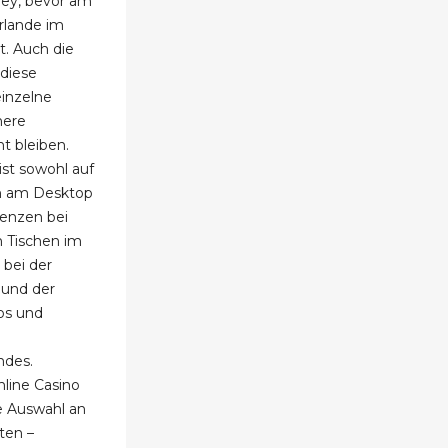
rey, bevor am
erlande im
t. Auch die
diese
einzelne
here
t bleiben.
ist sowohl auf
h am Desktop
tenzen bei
 Tischen im
 bei der
 und der
os und
ndes.
line Casino
e Auswahl an
ten –