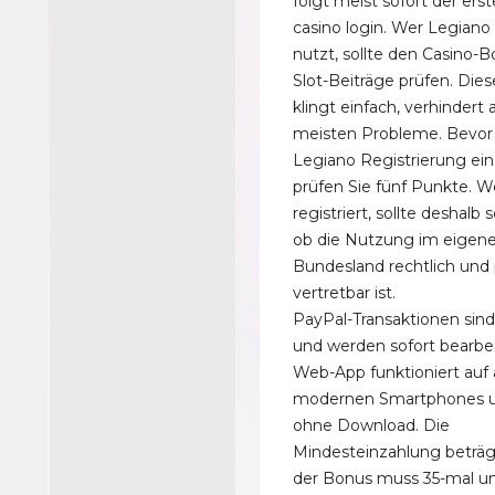
folgt meist sofort der ers
casino login. Wer Legiano 
nutzt, sollte den Casino-
Slot-Beiträge prüfen. Dies
klingt einfach, verhindert 
meisten Probleme. Bevor 
Legiano Registrierung ein
prüfen Sie fünf Punkte. W
registriert, sollte deshalb 
ob die Nutzung im eigen
Bundesland rechtlich und 
vertretbar ist.
PayPal-Transaktionen sind
und werden sofort bearbei
Web-App funktioniert auf 
modernen Smartphones u
ohne Download. Die
Mindesteinzahlung beträg
der Bonus muss 35-mal 