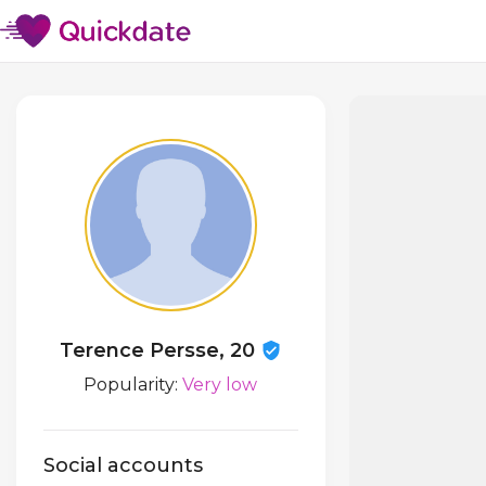
Terence Persse, 20
Popularity:
Very low
Social accounts