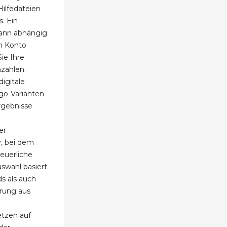
 Hilfedateien
. Ein
kann abhängig
em Konto
ie Ihre
nzahlen.
igitale
go-Varianten
Ergebnisse
er
, bei dem
teuerliche
swahl basiert
ds als auch
hrung aus
etzen auf