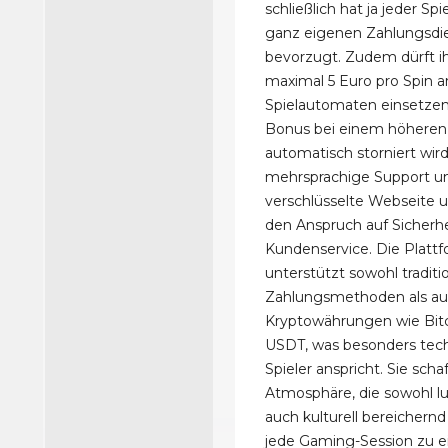
schließlich hat ja jeder Spi
ganz eigenen Zahlungsdie
bevorzugt. Zudem dürft ih
maximal 5 Euro pro Spin 
Spielautomaten einsetzen
Bonus bei einem höheren
automatisch storniert wird
mehrsprachige Support un
verschlüsselte Webseite u
den Anspruch auf Sicherh
Kundenservice. Die Platt
unterstützt sowohl traditi
Zahlungsmethoden als a
Kryptowährungen wie Bit
USDT, was besonders tech
Spieler anspricht. Sie scha
Atmosphäre, die sowohl lux
auch kulturell bereichernd
jede Gaming-Session zu e