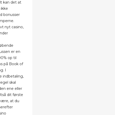
lt kan det at
 ikke
ed bonusser
mperne.
ivt nyt casino,
under
løbende
ssen er en
00% op til
ns på Book of
g. I
e indbetaling,
egel skal
en ene eller
tså dit første
være, at du
erefter
sino