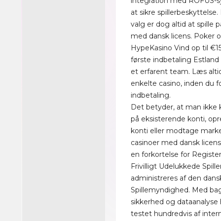
integration med ROFUS-s
at sikre spillerbeskyttelse
valg er dog altid at spille 
med dansk licens. Poker o
HypeKasino Vind op til €1
første indbetaling Estland
et erfarent team. Læs alt
enkelte casino, inden du 
indbetaling.
Det betyder, at man ikke 
på eksisterende konti, op
konti eller modtage marke
casinoer med dansk licen
en forkortelse for Registe
Frivilligt Udelukkede Spill
administreres af den dans
Spillemyndighed. Med bag
sikkerhed og dataanalyse 
testet hundredvis af inter