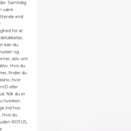
der. Samtidig
en være
attende end
.
ghed for at
udelukkelse,
er kan du
nusser og
ammer, selv om
ktiv. Hvis du
ner, finder du
sino, hvor
mID eller
ud. Når du er
du hverken
ge ind hos
. Hvis du
o uden ROFUS,
ke