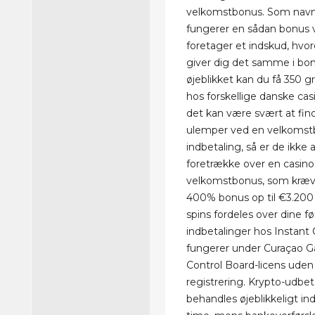
velkomstbonus. Som navne
fungerer en sådan bonus v
foretager et indskud, hvor
giver dig det samme i bon
øjeblikket kan du få 350 gr
hos forskellige danske ca
det kan være svært at fin
ulemper ved en velkoms
indbetaling, så er de ikke a
foretrække over en casino
velkomstbonus, som kræve
400% bonus op til €3.200 
spins fordeles over dine fø
indbetalinger hos Instant 
fungerer under Curaçao 
Control Board-licens ude
registrering. Krypto-udbet
behandles øjeblikkeligt ind