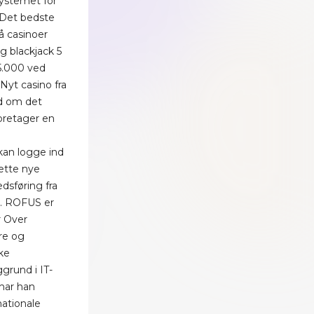
ystemet for
. Det bedste
på casinoer
g blackjack 5
5.000 ved
 Nyt casino fra
id om det
foretager en
kan logge ind
rette nye
dsføring fra
s. ROFUS er
r Over
ere og
ke
grund i IT-
har han
nationale