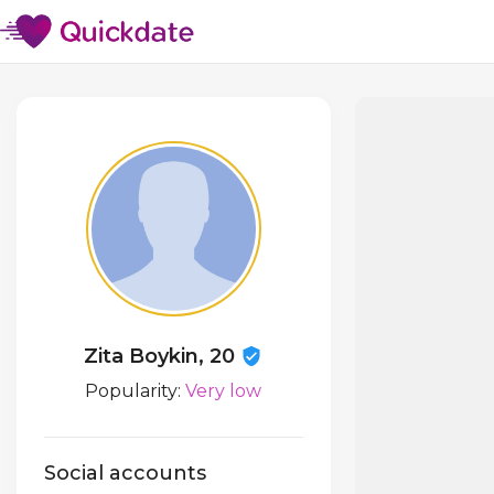
Zita Boykin, 20
Popularity:
Very low
Social accounts