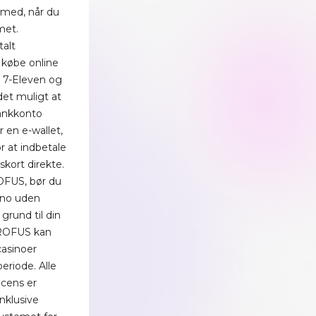
 med, når du
emet.
talt
 købe online
om 7-Eleven og
det muligt at
bankkonto
r en e-wallet,
r at indbetale
skort direkte.
ROFUS, bør du
sino uden
grund til din
i ROFUS kan
casinoer
eriode. Alle
icens er
inklusive