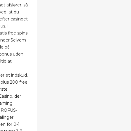
t afslører, så
ed, at du
efter casinoet
us. I
atis free spins
sinoer.Selvom
de på
tbonus uden
ltid at
r et indskud.
plus 200 free
rste
Casino, der
Gaming
n ROFUS-
alinger
en for 0-1