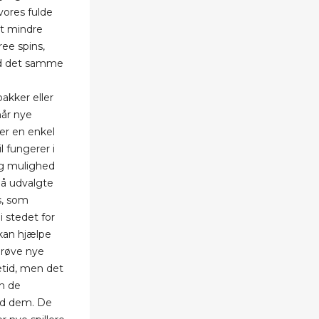
vores fulde
et mindre
ree spins,
ed det samme
akker eller
år nye
ver en enkel
l fungerer i
dig mulighed
 på udvalgte
s, som
 i stedet for
kan hjælpe
prøve nye
letid, men det
an de
mod dem. De