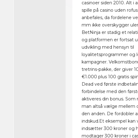
casinoer siden 2010. Alt i a
spille på casino uden rofus
anbefales, da fordelene v
mm ikke overskygger ule
BetNinja er stadig et relat
og platformen er fortsat 
udvikling med hensyn til
loyalitetsprogrammer og 
kampagner. Velkomstbonu
tretrins-pakke, der giver 1
€1.000 plus 100 gratis spi
Dead ved første indbetalin
forbindelse med den først
aktiveres din bonus. Som r
man altså vælge mellem d
den anden. De fordobler al
indskud.Et eksempel kan 
indsætter 300 kroner og h
modtager 300 kroner i ca