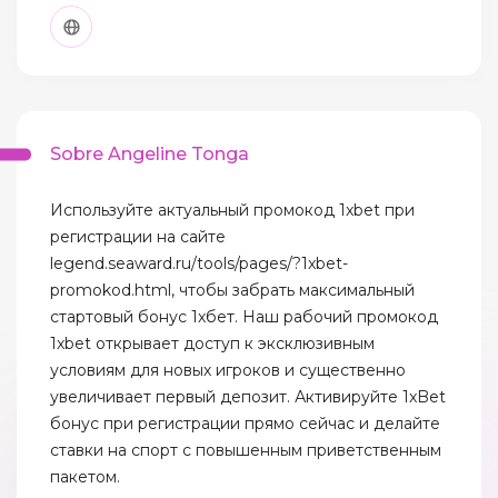
Sobre Angeline Tonga
Используйте актуальный промокод 1xbet при
регистрации на сайте
legend.seaward.ru/tools/pages/?1xbet-
promokod.html, чтобы забрать максимальный
стартовый бонус 1хбет. Наш рабочий промокод
1xbet открывает доступ к эксклюзивным
условиям для новых игроков и существенно
увеличивает первый депозит. Активируйте 1xBet
бонус при регистрации прямо сейчас и делайте
ставки на спорт с повышенным приветственным
пакетом.