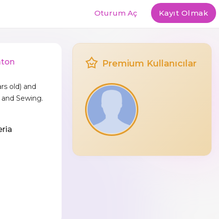
Oturum Aç
Kayıt Olmak
aton
Premium Kullanıcılar
rs old) and
 and Sewing.
eria