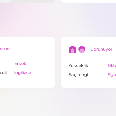
mel
Görünüyor
Erkek
Yükseklik
183
 dil
ingilizce
Saç rengi
Siy