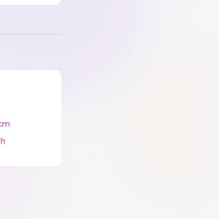
cm
ah