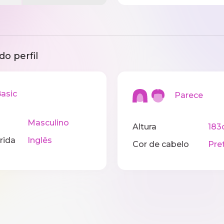
o perfil
sic
Parece
Masculino
Altura
183
rida
Inglês
Cor de cabelo
Pre