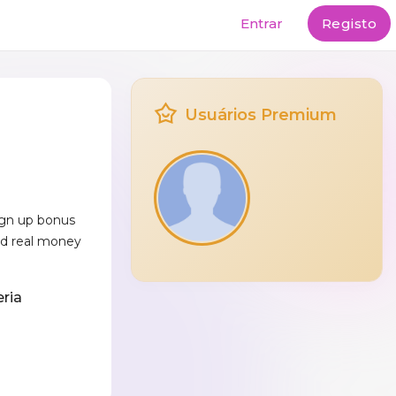
Entrar
Registo
Usuários Premium
ign up bonus
yid real money
eria