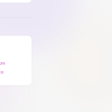
cm
to