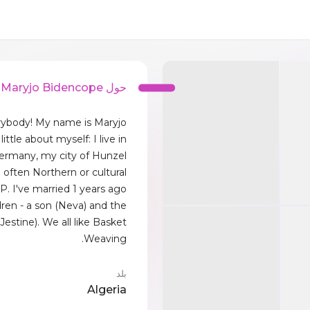
حول Maryjo Bidencope
rybody! My name is Maryjo.
a little about myself: I live in
ermany, my city of Hunzel.
ed often Northern or cultural
RP. I've married 1 years ago.
dren - a son (Neva) and the
Jestine). We all like Basket
Weaving.
بلد
Algeria