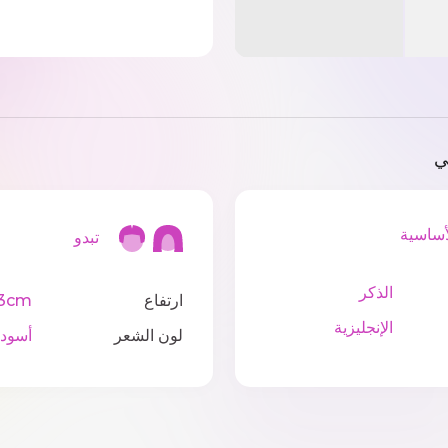
ي
اسية
تبدو
الذكر
ارتفاع
83cm
الإنجليزية
لون الشعر
أسود