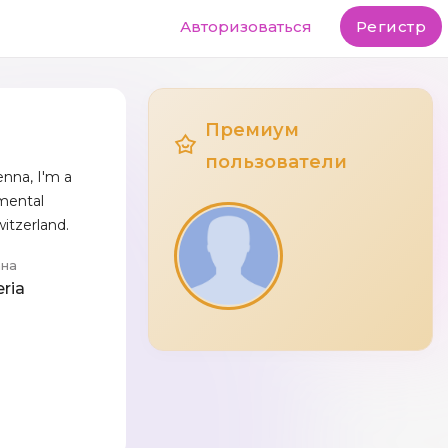
Авторизоваться
Регистр
Премиум
пользователи
enna, I'm a
mental
itzerland.
ана
eria