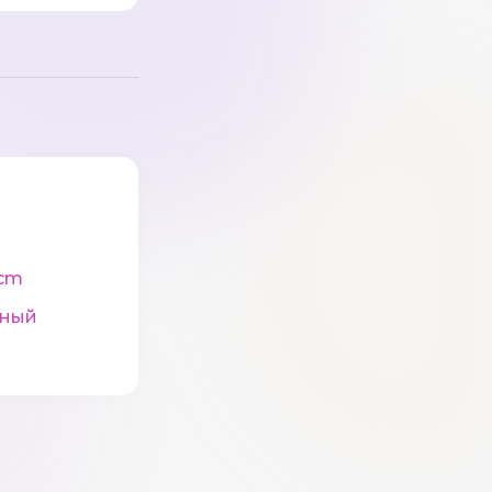
cm
рный