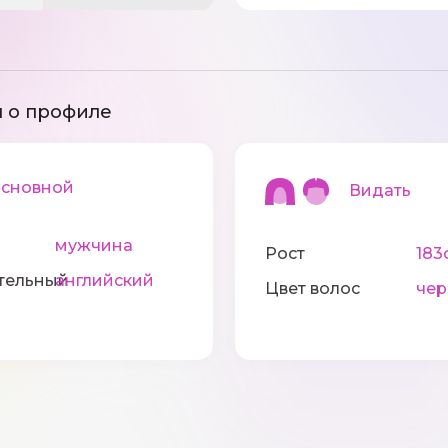
 о профиле
новной
Видать
мужчина
Рост
183
тельный
английский
Цвет волос
че