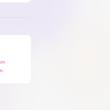
cm
ah