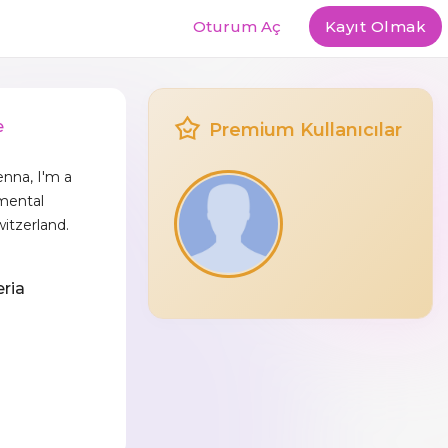
Oturum Aç
Kayıt Olmak
e
Premium Kullanıcılar
enna, I'm a
mental
itzerland.
eria