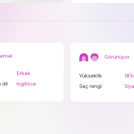
mel
Görünüyor
Erkek
Yükseklik
183
 dil
ingilizce
Saç rengi
Siy