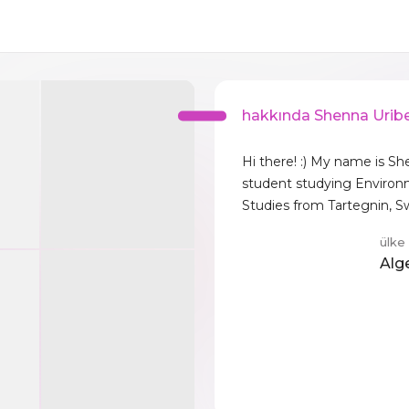
hakkında Shenna Urib
Hi there! :) My name is Sh
student studying Environ
Studies from Tartegnin, Sw
ülke
Alg